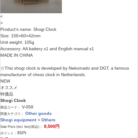
<
>
Product's name: Shogi Clock
Size: 155×60×42mm
Unit weight: 105g
Accessory: AA battery x1 and English manual x1
MADE IN CHINA
☆This shogi clock is developed by Nekomado and DGT, a famous
manufacturer of chess clock in Netherlands.
NEW
オススメ
特価品
Shogi Clock
V-058
商品コード：
Other goods
関連カテゴリ：
Shogi equipment
>
Others
8,500
円
Sale Price (incl. fee)(税込)：
85
Pt
ポイント：